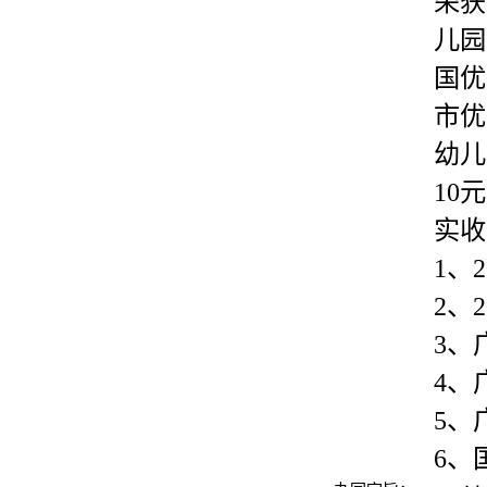
荣获
儿园
国优
市优
幼儿
10
实收
1、
2、
3、
4、
5、
6、