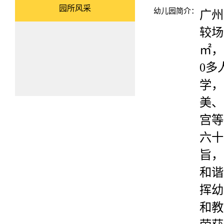
园所风采
幼儿园简介：
广州
较场
㎡，
0多
学，
美、
宫等
六十
旨，
和谐
挥幼
和教