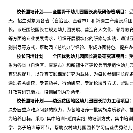
校长国培计划——全国骨干幼儿园园长高级研修班项目：
受
天。招生对象为各省（自治区、直辖市）和新疆生产建设兵团
长。该班围绕园长在规划幼儿园发展、营造育人文化、领导教
等方面的专业发展需求，组织开展模块化的研修与实践，通过
别指导等方式，帮助园长总结办学经验、形成办园特色、提升办
校长国培计划——全国优秀幼儿园园长高级研究班项目：
象为各省（自治区、直辖市）和新疆生产建设兵团示范性幼儿
育思想提升，以教育实践课题研究为载体，为每位参训园长配
通过名著研读、专家指导、行动研究、专题论坛等方式，帮助
升教育研究能力。培训周期为期两年。
校长国培计划——边远贫困地区幼儿园园长助力工程项目
决办园重点难点问题的能力，为各地培养一批实施素质教育、
为培养目标。采取“集中培训+返岗实践”的培训方式。集中培训
学、影子培训等环节，帮助农村幼儿园园长学习借鉴优秀幼儿