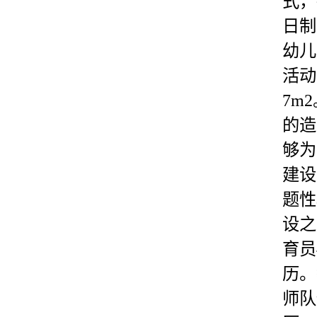
式，
日制
幼儿
活动
7m
的造
够为
建设
题性
设之
育员
历。
师队