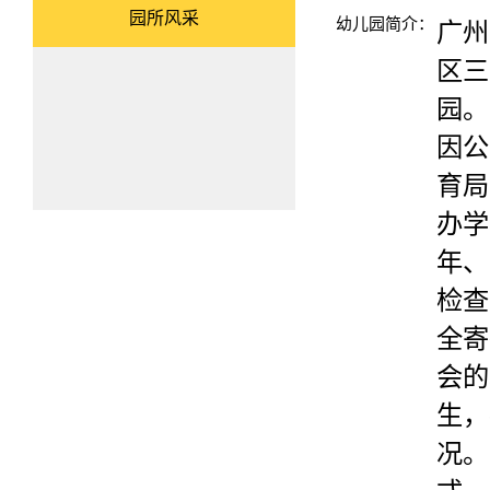
园所风采
幼儿园简介：
广州
区三
园。
因公
育局
办学
年、
检查
全寄
会的
生，
况。