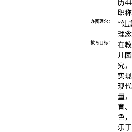
历4
职称
办园理念：
“健
理念
教育目标：
在教
儿园
究，
实现
现代
量，
育、
色，
乐于