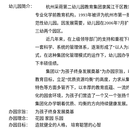
幼儿园简介：
杭州采荷第二幼儿园教育集团隶属江干区教
专业化学前教育机构，1993年被评为杭州市第
范性幼儿园。因发展需要，幼儿园在2006年7月
三幼两个园区。
近几年来，在上级领导部门的支持和重视下
一套科学、系统的管理体系，逐渐形成了“以人为本
式，在这种集团化管理模式的运作下，幼儿园办
下丰硕佳绩。
集团以“为孩子终身发展奠基”为办园宗旨，
教育目标，立足“优质资源均衡”的高度，力求从
特色等方面多管齐下，以丰厚的教育底蕴、一流
化的园舍环境，为孩子们营造了一个又一个张扬
集团化办学朝着优质、均衡的方向持续健康发展
办园宗旨：
为孩子终身发展奠基
办园理念：
花园 家园 乐园
办园目标：
造就健全的人格， 培育聪慧的心智